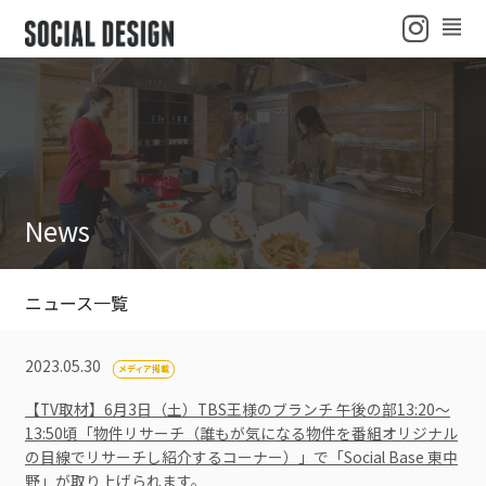
ENGLISH
ニュース
初心者ガイド
News
よくある質問
会社概要
ニュース一覧
2023.05.30
メディア掲載
【TV取材】6月3日（土）TBS王様のブランチ 午後の部13:20～
13:50頃「物件リサーチ（誰もが気になる物件を番組オリジナル
の目線でリサーチし紹介するコーナー）」で「Social Base 東中
野」が取り上げられます。