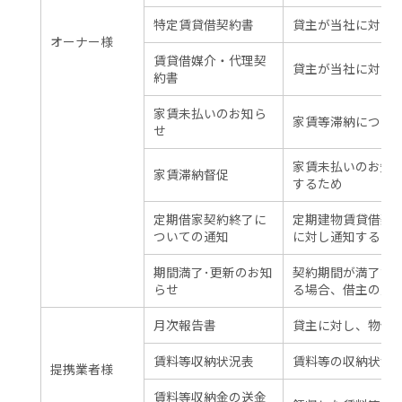
特定賃貸借契約書
貸主が当社に対し
オーナー様
賃貸借媒介・代理契
貸主が当社に対し
約書
家賃未払いのお知ら
家賃等滞納につき
せ
家賃未払いのお知
家賃滞納督促
するため
定期借家契約終了に
定期建物賃貸借契
ついての通知
に対し通知するた
期間満了･更新のお知
契約期間が満了す
らせ
る場合、借主の意
月次報告書
貸主に対し、物件
賃料等収納状況表
賃料等の収納状況
提携業者様
賃料等収納金の送金