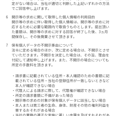
定がない場合は、当社が適切と判断した上記いずれかの方法
でご回答申し上げます。
開示等の求めに関して取得した個人情報の利用目的
開示等の求めに伴い取得した個人情報は、開示等の求めに対
応するために必要な範囲内で取扱うものとします。提出頂い
た書類は、開示等の求めに対する回答が終了した後、3ヵ月
間保存し、その後廃棄させて頂きます。
保有個人データの不開示事由について
法令に定める場合のほか、次に定める場合は、不開示とさせ
ていただきます。不開示を決定した場合は、その旨、理由を
付記して通知申し上げます。また、不開示の場合についても
所定の手数料を頂きます。
請求書に記載されている住所・本人確認のための書類に記
載されている住所・当社の登録住所が一致しないときなど
本人が確認できない場合
代理人による請求に際して、代理権が確認できない場合
所定の請求書類に不備があった場合
開示等の求めの対象が保有個人データに該当しない場合
本人または第三者の生命、身体、財産その他の権利利益を
害するおそれがある場合
当社の業務の適正な実施に著しい支障を及ぼすおそれがあ