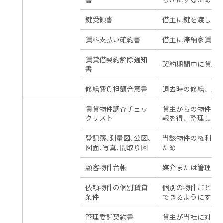
鍵受領書
借主に鍵を渡した
賃料支払い確約書
借主に滞納家賃の
賃貸借契約解除通知
契約期間中に貸主
書
修繕費負担額合意書
退去時の修繕、原
賃貸物件調査チェッ
貸主からの物件の
クリスト
報を得、整理して
登記簿､測量図､公図､
当該物件の権利関
図面､写真､間取り図
ため
顧客物件台帳
媒介または管理を
依頼物件の個別賃貸
個別の物件ごとに
条件
できるようにする
管理委託契約書
貸主が当社に対し