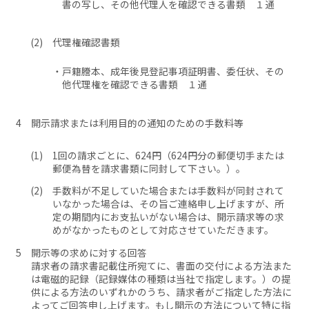
書の写し、その他代理人を確認できる書類 １通
代理権確認書類
戸籍謄本、成年後見登記事項証明書、委任状、その
他代理権を確認できる書類 １通
開示請求または利用目的の通知のための手数料等
1回の請求ごとに、624円（624円分の郵便切手または
郵便為替を請求書類に同封して下さい。）。
手数料が不足していた場合または手数料が同封されて
いなかった場合は、その旨ご連絡申し上げますが、所
定の期間内にお支払いがない場合は、開示請求等の求
めがなかったものとして対応させていただきます。
開示等の求めに対する回答
請求者の請求書記載住所宛てに、書面の交付による方法また
は電磁的記録（記録媒体の種類は当社で指定します。）の提
供による方法のいずれかのうち、請求者がご指定した方法に
よってご回答申し上げます。もし開示の方法について特に指