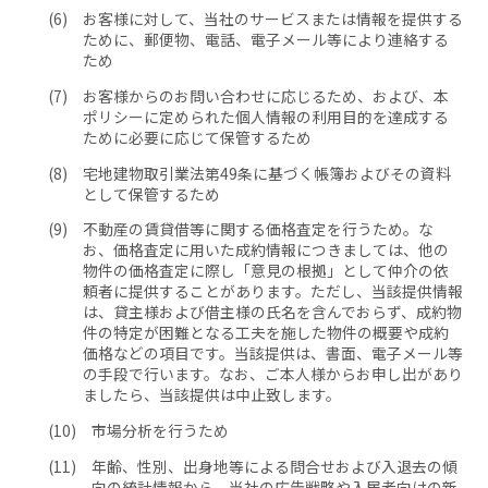
お客様に対して、当社のサービスまたは情報を提供する
ために、郵便物、電話、電子メール等により連絡する
ため
お客様からのお問い合わせに応じるため、および、本
ポリシーに定められた個人情報の利用目的を達成する
ために必要に応じて保管するため
宅地建物取引業法第49条に基づく帳簿およびその資料
として保管するため
不動産の賃貸借等に関する価格査定を行うため。な
お、価格査定に用いた成約情報につきましては、他の
物件の価格査定に際し「意見の根拠」として仲介の依
頼者に提供することがあります。ただし、当該提供情報
は、貸主様および借主様の氏名を含んでおらず、成約物
件の特定が困難となる工夫を施した物件の概要や成約
価格などの項目です。当該提供は、書面、電子メール等
の手段で行います。なお、ご本人様からお申し出があり
ましたら、当該提供は中止致します。
市場分析を行うため
年齢、性別、出身地等による問合せおよび入退去の傾
向の統計情報から、当社の広告戦略や入居者向けの新