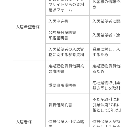
お客様の情報や希
やサイトからの資料
め
請求フォーム
入居申込書
入居希望者に契約
入居希望者様
公的身分証明書
入居希望者・連帯
印鑑証明書
入居希望者の入居資
貸主に対し、入居
格に関する参考資料
するため
定期建物賃貸借契約
定期建物賃貸借契
の説明書
るため
宅地建物取引業法第
重要事項説明書
基き写しを取引台
不動産取引におけ
賃貸借契約書
引業法第37条に定
帳として5年以上保
連帯保証人引受承諾
連帯保証人が特定
入居者様
書
らかにするため