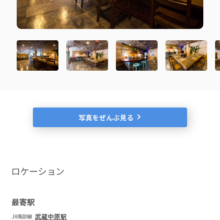
Wi-Fi
クローゼット
エアコン
定期借家契約2年・家具類提供なし
この物件の内覧を希望する
写真をぜんぶ見る
ロケーション
最寄駅
武蔵中原駅
JR南部線