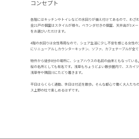
コンセプト
各階にはキッチンやトイレなどの水回りが備え付けてあるので、わざ
全21戸の個室はスタイルが様々。ベランダ付きの個室、天井高が3メ
をお選びいただけます。
4階の水回りは女性専用なので、シェア生活に少し不安を感じる女性の
にリニューアルしカウンターキッチン、ソファ、カフェテーブルが全て
物件から徒歩8分の場所に、シェアハウスの名前の由来ともなっている
桜の名所としても有名です。浅草もちょうどよい散歩圏内で、スカイツ
浅草寺や隅田川にたどり着きます。
平日はらくらく通勤、休日は付近を散歩。そんな都心で働く大人たち
ス上野の杜で楽しめるはずです。