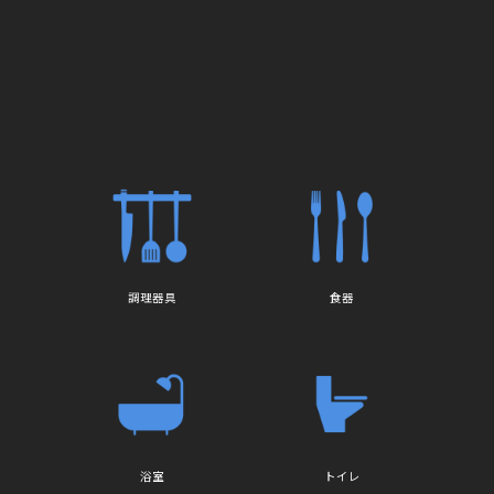
調理器具
食器
浴室
トイレ